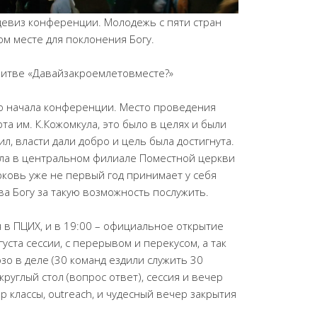
 девиз конференции. Молодежь с пяти стран
м месте для поклонения Богу.
итве «Давайзакроемлетовместе?»
до начала конференции. Место проведения
а им. К.Кожомкула, это было в целях и были
л, власти дали добро и цель была достигнута.
ила в центральном филиале Поместной церкви
рковь уже не первый год принимает у себя
ва Богу за такую возможность послужить.
 в ПЦИХ, и в 19:00 – официальное открытие
уста сессии, с перерывом и перекусом, а так
озо в деле (30 команд ездили служить 30
руглый стол (вопрос ответ), сессия и вечер
ер классы, outreach, и чудесный вечер закрытия