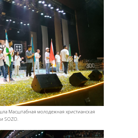
рошла Масштабная молодежная христианская
ии SOZO.