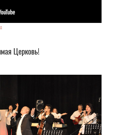
Я
имая Церковь!