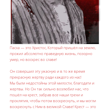
Пасха — это Христос, Который пришёл на землю,
прожил абсолютно праведную жизнь, позорно
умер, но воскрес во славе!
Он совершил эту ужасную и в то же время
прекрасную жертву ради каждого из нас!
Мы были недостойны этой милости, благодати и
жертвы. Но Он так сильно возлюбил нас, что
пошёл на крест, забрав все наши грехи и
проклятия, чтобы потом воскреснуть, и мы могли
воскреснуть с Ним в великой Славе! Крест — это