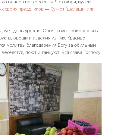
 до вечера воскресенья, 9 октября, иудеи
ых своих праздников — Суккот (шалаши, или
днует день урожая. Обычно мы собираемся в
укты, овощи и изделия из них. Красиво
тся молитвы благодарения Богу за обильный
, веселятся, поют и танцуют. Вся слава Господу!