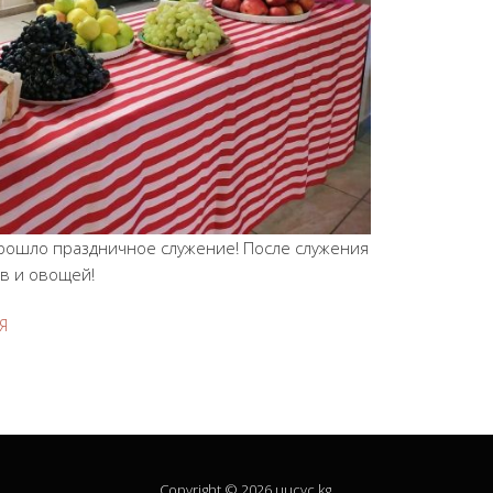
рошло праздничное служение! После служения
ов и овощей!
Я
Copyright © 2026 uucyc.kg.