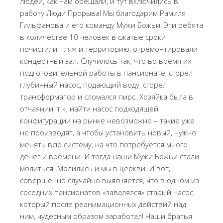
людей, как нам обещали, и тут включились в
работу Люди Прорыва! Мы благодарим Рамиля
Гильфанова и его команду Мужи Божьи! Эти ребята
в количестве 10 человек в сжатые сроки
почистили пляж и территорию, отремонтировали
концертный зал. Случилось так, что во время их
подготовительной работы в пансионате, сгорел
глубинный насос, подающий воду, сгорел
трансформатор и сломался пирс. Хозяйка была в
отчаянии, т.к. найти насос подходящей
конфигурации на рынке невозможно – такие уже
не производят, а чтобы установить новый, нужно
менять всю систему, на что потребуется много
денег и времени. И тогда наши Мужи Божьи стали
молиться. Молились и мы в церкви. И вот,
совершенно случайно выясняется, что в одном из
соседних пансионатов «завалялся» старый насос,
который после реанимационных действий над
ним, чудесным образом заработал! Наши братья