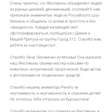
Очень приятно, что Фестиваль объединяет людей
из разных церквей, деноминаций, сословий! К нам
приезжали знаменитые люди из Российского шоу-
бизнеса, и общались со всеми в простоте и без
«звездности». Каждый желающий смог
сфотографироваться, пообщаться с Димой и
Машей Притула из группы Город 312. Спасибо вам,
ребята за «настоящесть»!
Спасибо Лене Лисовенко из Москвы! Она украсила
наш Фестиваль своими мастер-классами по
живописи: интуитивной, пророческой, боди-артом
и фотозонами из «подножных» средств!
Спасибо нашему аниматору Ренату за
неутомимость и неугомонность в служении детям!
Не хотелось тебя отпускать из Кыргызстана!
Спасибо музыкантам, кто приехал на Фестиваль и