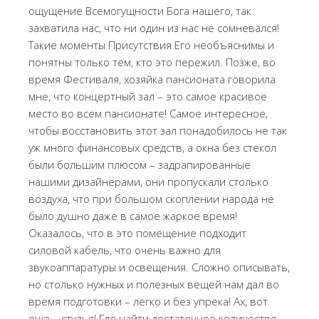
ощущение Всемогущности Бога нашего, так
захватила нас, что ни один из нас не сомневался!
Такие моменты Присутствия Его необъяснимы и
понятны только тем, кто это пережил. Позже, во
время Фестиваля, хозяйка пансионата говорила
мне, что концертный зал – это самое красивое
место во всем пансионате! Самое интересное,
чтобы восстановить этот зал понадобилось не так
уж много финансовых средств, а окна без стекол
были большим плюсом – задрапированные
нашими дизайнерами, они пропускали столько
воздуха, что при большом скоплении народа не
было душно даже в самое жаркое время!
Оказалось, что в это помещение подходит
силовой кабель, что очень важно для
звукоаппаратуры и освещения. Сложно описывать,
но столько нужных и полезных вещей нам дал во
время подготовки – легко и без упрека! Ах, вот
еще – стулья! Где найти достаточное количество