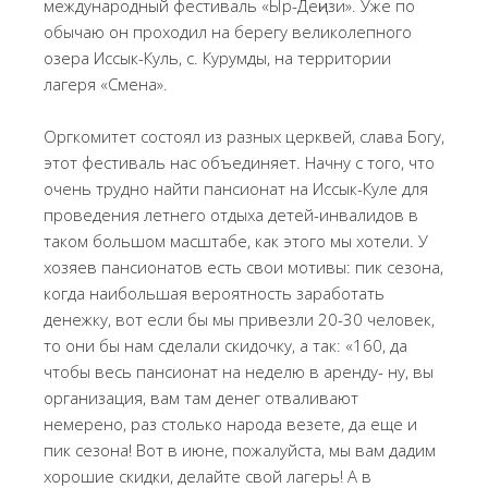
международный фестиваль «Ыр-Деңизи». Уже по
обычаю он проходил на берегу великолепного
озера Иссык-Куль, с. Курумды, на территории
лагеря «Смена».
Оргкомитет состоял из разных церквей, слава Богу,
этот фестиваль нас объединяет. Начну с того, что
очень трудно найти пансионат на Иссык-Куле для
проведения летнего отдыха детей-инвалидов в
таком большом масштабе, как этого мы хотели. У
хозяев пансионатов есть свои мотивы: пик сезона,
когда наибольшая вероятность заработать
денежку, вот если бы мы привезли 20-30 человек,
то они бы нам сделали скидочку, а так: «160, да
чтобы весь пансионат на неделю в аренду- ну, вы
организация, вам там денег отваливают
немерено, раз столько народа везете, да еще и
пик сезона! Вот в июне, пожалуйста, мы вам дадим
хорошие скидки, делайте свой лагерь! А в